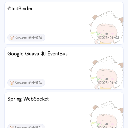
@InitBinder
Roozen 的小破站
🗓️2025-01-03
Google Guava 和 EventBus
Roozen 的小破站
🗓️2025-01-01
Spring WebSocket
Roozen 的小破站