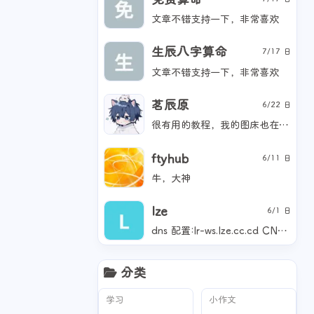
文章不错支持一下，非常喜欢
生辰八字算命
7/17 日
文章不错支持一下，非常喜欢
茗辰原
6/22 日
很有用的教程，我的图床也在 cloudflare，有时间我也要改一下 (๑・̀ㅁ・́ฅ)
ftyhub
6/11 日
牛，大神
lze
6/1 日
dns 配置:lr-ws.lze.cc.cd CNAME cf.090227.xyz 仅 DNS 自动 work 配置：工人网址生产 websocket.lze.workers.dev 路由 LR-WS.lze.cc.cd/* 是不错了？是不是要在 work 添加一条指向 LR-WS 的？还有博主你没配置图床，我只能放置在我这了图片:https://lze.ccwu.cc/f6bb96d73c2d149dbb16d9c96a6a7e83.png 图片:https://lze.ccwu.cc/fd96b2c4ed57041e1fbda92f5d8bfbfd.png
分类
学习
小作文