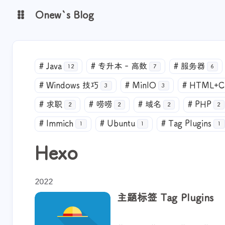
Onew`s Blog
图床
#
Java
#
专升本 - 高数
#
服务器
12
7
6
关闭快捷键功能
shift K
#
Windows 技巧
#
MinIO
#
HTML+C
3
3
打开 / 关闭中控台
shift A
#
求职
#
唠唠
#
域名
#
PHP
2
2
2
2
播放 / 暂停音乐
shift M
#
Immich
#
Ubuntu
#
Tag Plugins
1
1
1
深色 / 浅色显示模式
shift D
Hexo
站内搜索
shift S
随机访问
shift R
2022
返回首页
shift H
主题标签 Tag Plugins
友链鱼塘
shift F