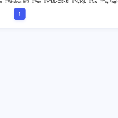
on
Windows 技巧
Vue
HTML+CSS+JS
MySQL
Nas
Tag Plugi
专升本 - 高数
域名
PHP
1