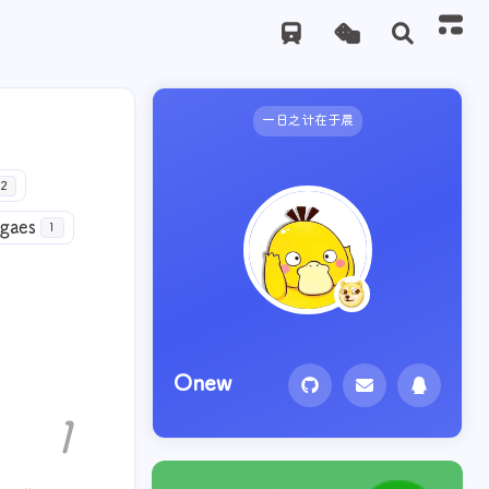
一日之计在于晨
2
gaes
1
Onew
1