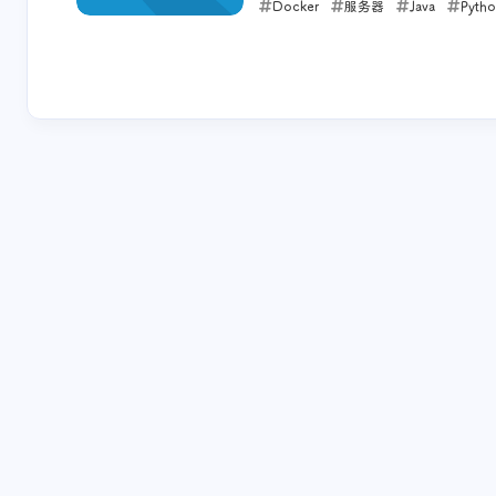
Docker
服务器
Java
Pyth
友链页面
shift L
那些小事儿
求职
唠唠
网络
关于本站
shift P
2022-10-23
原版 / 本站右键菜单
shift I