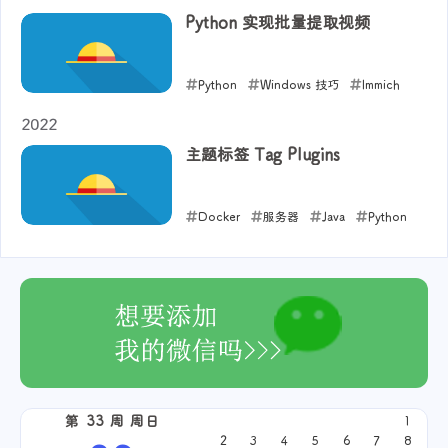
Python 实现批量提取视频
2024-10-29
Python
Windows 技巧
Immich
2024-09-09
2022
主题标签 Tag Plugins
Docker
服务器
Java
Python
Windows 技巧
Vue
HTML+CSS+JS
MySQL
Nas
Tag Plugins
Hexo
那些小事儿
求职
唠唠
网络
专升本 - 高
数
域名
PHP
第 33 周 周日
1
2022-10-23
2
3
4
5
6
7
8