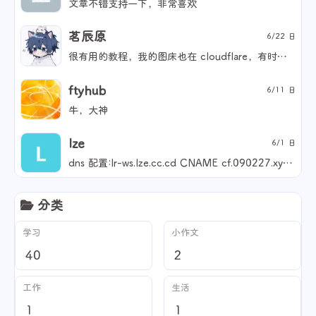
文章不错支持一下，非常喜欢
茗辰原
6/22 日
很有用的教程，我的图床也在 cloudflare，有时间我也要改一下 (๑・̀ㅁ・́ฅ)
ftyhub
6/11 日
牛，大神
lze
6/1 日
dns 配置:lr-ws.lze.cc.cd CNAME cf.090227.xyz 仅 DNS 自动 work 配置：工人网址生产 websocket.lze.workers.dev 路由 LR-WS.lze.cc.cd/* 是不错了？是不是要在 work 添加一条指向 LR-WS 的？还有博主你没配置图床，我只能放置在我这了图片:https://lze.ccwu.cc/f6bb96d73c2d149dbb16d9c96a6a7e83.png 图片:https://lze.ccwu.cc/fd96b2c4ed57041e1fbda92f5d8bfbfd.png
分类
学习
小作文
40
2
工作
生活
1
1