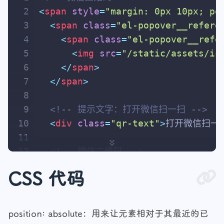
2
<
span
style
=
"margin: 0px 10px; po
3
<
span
class
=
"el-popover__refere
4
<
span
class
=
"el-popover__refe
5
<
img
src
=
"/static/assets/ic
6
</
span
>
7
</
span
>
8
9
<!-- 提示文字：打开微信扫一扫 -->
10
<
div
class
=
"qr-text"
>
打开微信扫一
11
12
<!-- 微信二维码 -->
13
<
div
class
=
"qr-box"
style
=
"disp
CSS 代码
14
<
img
src
=
"/static/assets/ico/
15
</
div
>
16
</
span
>
position: absolute：用来让元素相对于其最近的已