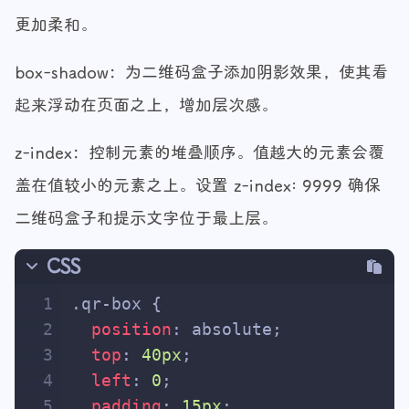
更加柔和。
box-shadow：为二维码盒子添加阴影效果，使其看
起来浮动在页面之上，增加层次感。
z-index：控制元素的堆叠顺序。值越大的元素会覆
盖在值较小的元素之上。设置 z-index: 9999 确保
二维码盒子和提示文字位于最上层。
CSS
1
.qr-box
 {
2
position
: absolute;
3
top
: 
40px
;
4
left
: 
0
;
5
padding
: 
15px
;