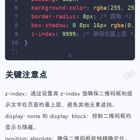
6
background-color
: 
rgba
(
255
, 
255
7
border-radius
: 
8px
; 
/* 圆角 */
8
box-shadow
: 
0
8px
16px
rgba
(
0
, 
9
z-index
: 
9999
; 
/* 确保在最上层 */
10
}
11
12
.qr-text
 {
13
color
: 
#C71D23
; 
/* 微信图标的颜色 
关键注意点
14
font-size
: 
14px
;
15
text-align
: center;
z-index：通过设置高 z-index 值确保二维码框和提
16
margin-bottom
: 
10px
; 
/* 给文字下
17
z-index
: 
9999
; 
/* 确保文字也在最上层
示文字在页面的最上层，避免其他元素遮挡。
18
}
display: none 和 display: block：控制二维码框的
显示与隐藏。
position: absolute：确保二维码框能够精确定位。